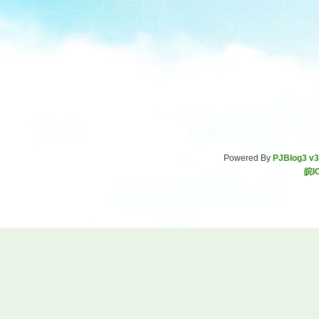
Powered By
PJBlog3 v3
皖I