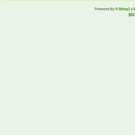
Powered By
PJBlog3 v3
皖I