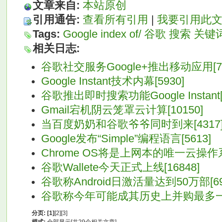
文章来自:
本站原创
引用通告:
查看所有引用
|
我要引用此
Tags:
Google
index
of/
谷歌
搜索
关键
相关日志:
谷歌社交服务Google+推出移动应用[72
Google Instant技术内幕[5930]
谷歌推出即时搜索功能Google Instant[5
Gmail宕机阴云笼罩云计算[10150]
当百度奶奶和谷歌爷爷同时到来[4317
Google发布“Simple”编程语言[5613]
Chrome OS将是上网本的唯一云操作系统
谷歌Wallete今天正式上线[16848]
谷歌称Android日激活量达到50万部[69
谷歌称今年可能成其历史上并购最多一年[
分页:
[1]
[2]
[3]