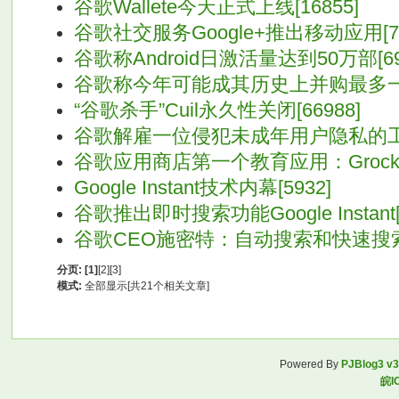
谷歌Wallete今天正式上线[16855]
谷歌社交服务Google+推出移动应用[72
谷歌称Android日激活量达到50万部[69
谷歌称今年可能成其历史上并购最多一年[
“谷歌杀手”Cuil永久性关闭[66988]
谷歌解雇一位侵犯未成年用户隐私的工程师
谷歌应用商店第一个教育应用：Grockit[
Google Instant技术内幕[5932]
谷歌推出即时搜索功能Google Instant[5
谷歌CEO施密特：自动搜索和快速搜索是
分页:
[1]
[2]
[3]
模式:
全部显示[共21个相关文章]
Powered By
PJBlog3 v3
皖I