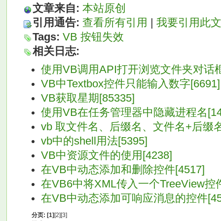
文章来自:
本站原创
引用通告:
查看所有引用
|
我要引用此
Tags:
VB
按钮失效
相关日志:
使用VB调用API打开浏览文件夹对话框[1
VB中Textbox控件只能输入数字[6691]
VB获取星期[85335]
使用VB在任务管理器中隐藏进程名[149
vb 取文件名、后缀名、文件名+后缀名的
vb中的shell用法[5395]
VB中资源文件的使用[4238]
在VB中动态添加和删除控件[4517]
在VB6中将XML传入一个TreeView控件[
在VB中动态添加可响应消息的控件[455
分页:
[1]
[2]
[3]