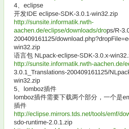
4、eclipse
开发IDE eclipse-SDK-3.0.1-win32.zip
http://sunsite.informatik.rwth-
aachen.de/eclipse/downloads/dro
ps/R-3.0
200409161125/download.php?dropFile=ec
win32.zip
语言包 NLpack-eclipse-SDK-3.0.x-win32.
http://sunsite.informatik.rwth-aachen.de/
3.0.1_Translations-200409161125/NLpack
win32.zip
5、lomboz插件
lomboz插件需要下载两个部分，一个是em
插件
http://eclipse.mirrors.tds.net/tools/emf/d
sdo-runtime-2.0.1.zip