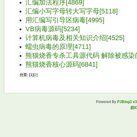
汇编加法程序[4869]
汇编小写字母转大写字母[5118]
用汇编写引导区病毒[4995]
VB病毒源码[5234]
计算机病毒及相关知识介绍[4525]
蠕虫病毒的原理[4711]
熊猫烧香专杀工具源代码 解除被感染的ex
熊猫烧香核心源码[6841]
分页:
[1]
[2]
Powered By
PJBlog3 v3
皖I