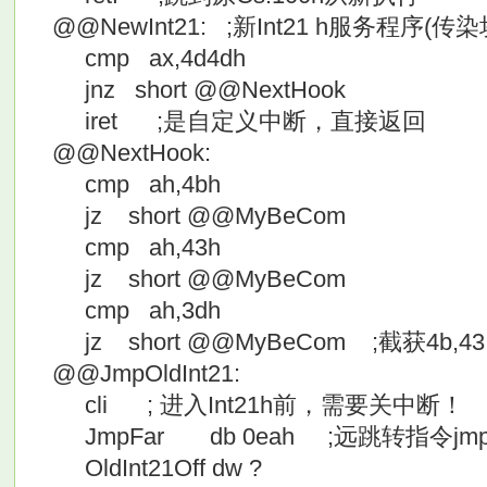
@@NewInt21: ;新Int21 h服务程序(传
cmp ax,4d4dh
jnz short @@NextHook
iret ;是自定义中断，直接返回
@@NextHook:
cmp ah,4bh
jz short @@MyBeCom
cmp ah,43h
jz short @@MyBeCom
cmp ah,3dh
jz short @@MyBeCom ;截获4b,43
@@JmpOldInt21:
cli ; 进入Int21h前，需要关中断！
JmpFar db 0eah ;远跳转指令jmp xx
OldInt21Off dw ?