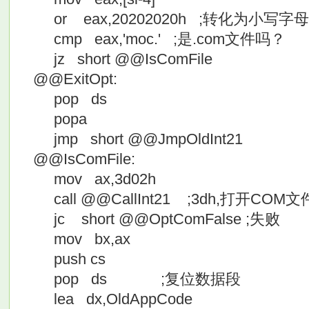
or eax,20202020h ;转化为小写字母
cmp eax,'moc.' ;是.com文件吗？
jz short @@IsComFile
@@ExitOpt:
pop ds
popa
jmp short @@JmpOldInt21
@@IsComFile:
mov ax,3d02h
call @@CallInt21 ;3dh,打开COM文
jc short @@OptComFalse ;失败
mov bx,ax
push cs
pop ds ;复位数据段
lea dx,OldAppCode