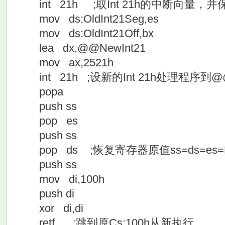
int 21h ;取Int 21h的中断向量，并
mov ds:OldInt21Seg,es
mov ds:OldInt21Off,bx
lea dx,@@NewInt21
mov ax,2521h
int 21h ;设新的Int 21h处理程序到@@
popa
push ss
pop es
push ss
pop ds ;恢复寄存器原值ss=ds=es=
push ss
mov di,100h
push di
xor di,di
retf ;跳到原Cs:100h从新执行