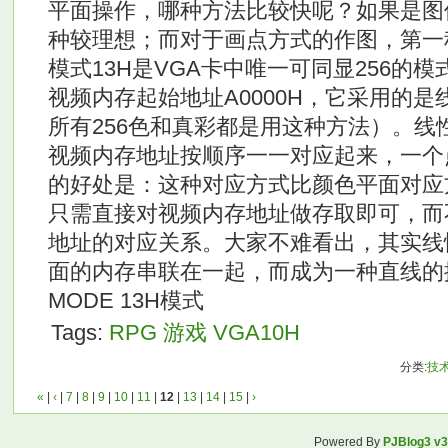
平面操作，哪种方法比较快呢？如果是图
种较理想；而对于画点方式的作图，第一
模式13H是VGA卡中唯一可同显256的模式
视频内存起始地址A0000H，它采用的是
所有256色和真彩都是用这种方法）。线
视频内存地址按顺序一一对应起来，一个
的好处是：这种对应方式比颜色平面对应
只需直接对视频内存地址做存取即可，而
地址的对应关系。大家不难看出，其实线
面的内存串联在一起，而成为一种直线的
MODE 13H模式
Tags:
RPG
游戏
VGA10H
分类:
技
«
|
‹
|
7
|
8
|
9
|
10
|
11
|
12
|
13
|
14
|
15
|
›
Powered By
PJBlog3 v3