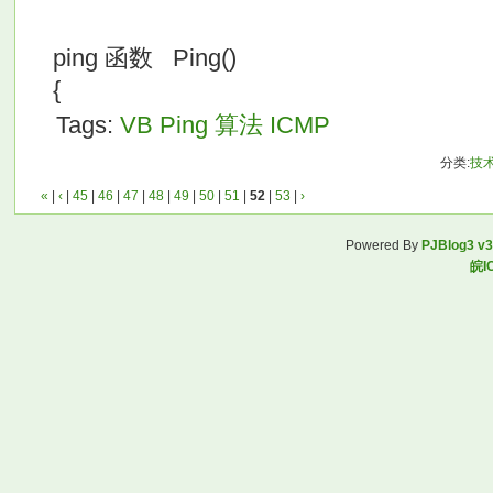
ping 函数 Ping()
{
Tags:
VB
Ping
算法
ICMP
分类:
技
«
|
‹
|
45
|
46
|
47
|
48
|
49
|
50
|
51
|
52
|
53
|
›
Powered By
PJBlog3 v3
皖I