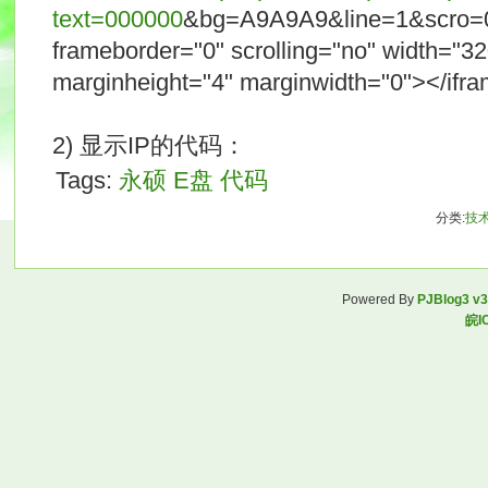
text=000000
&bg=A9A9A9&line=1&scro=
frameborder="0" scrolling="no" width="32
marginheight="4" marginwidth="0"></ifr
2) 显示IP的代码：
Tags:
永硕
E盘
代码
分类:
技
Powered By
PJBlog3 v3
皖I