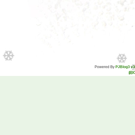
Powered By
PJBlog3 v3
皖I