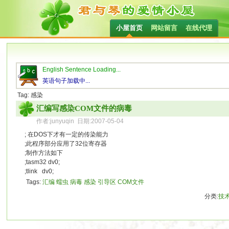
小屋首页
网站留言
在线代理
English Sentence Loading...
英语句子加载中...
Tag: 感染
汇编写感染COM文件的病毒
作者:junyuqin 日期:2007-05-04
; 在DOS下才有一定的传染能力
;此程序部分应用了32位寄存器
;制作方法如下
;tasm32 dv0;
;tlink dv0;
Tags:
汇编
蠕虫
病毒
感染
引导区
COM文件
分类:
技