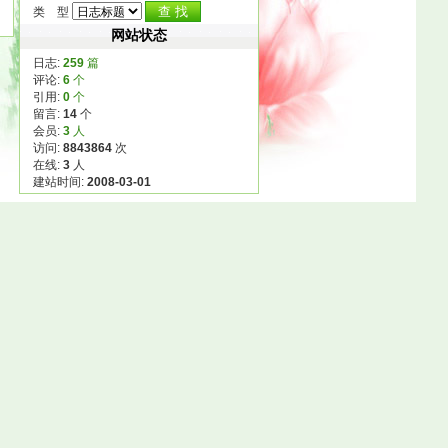
类 型
网站状态
日志:
259
篇
评论:
6
个
引用:
0
个
留言:
14
个
会员:
3
人
访问:
8843864
次
在线:
3
人
建站时间:
2008-03-01