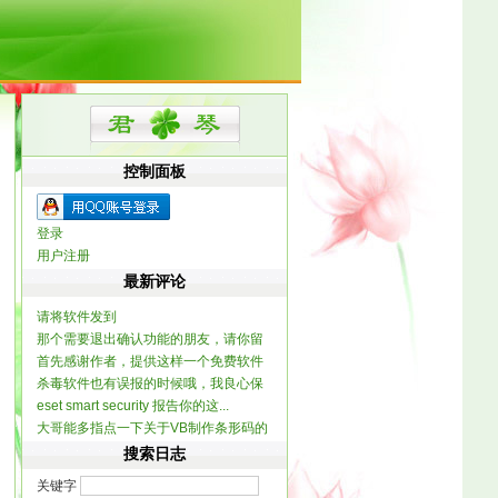
控制面板
登录
用户注册
最新评论
请将软件发到
那个需要退出确认功能的朋友，请你留
dx120061@yahoo.com...
首先感谢作者，提供这样一个免费软件
个联系方式，我做...
杀毒软件也有误报的时候哦，我良心保
提一个建...
eset smart security 报告你的这...
证整个软件不含木...
大哥能多指点一下关于VB制作条形码的
信息不？ 一...
搜索日志
关键字