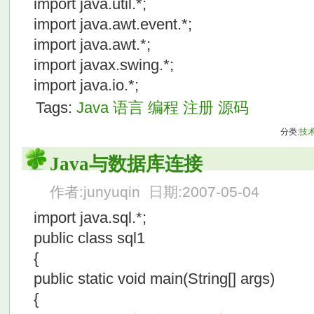
import java.util.*;
import java.awt.event.*;
import java.awt.*;
import javax.swing.*;
import java.io.*;
Tags:
Java
语言
编程
注册
源码
分类:
技
Java与数据库连接
作者:junyuqin 日期:2007-05-04
import java.sql.*;
public class sql1
{
public static void main(String[] args)
{