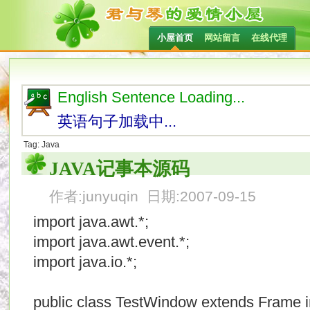
小屋首页
网站留言
在线代理
English Sentence Loading...
英语句子加载中...
Tag: Java
JAVA记事本源码
作者:junyuqin 日期:2007-09-15
import java.awt.*;
import java.awt.event.*;
import java.io.*;
public class TestWindow extends Frame 