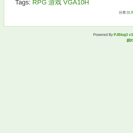
Tags:
RPG
游戏
VGA10H
分类:
技
Powered By
PJBlog3 v3
皖I